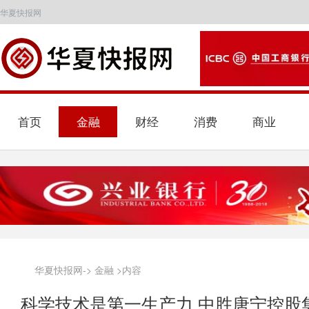
华夏快报网
首页
金融
财经
消费
商业
华夏快报网
->
金融
>内容
科学技术是第一生产力 中胜唐宁控股